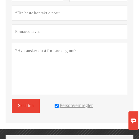
Personvernregler
Send inn
