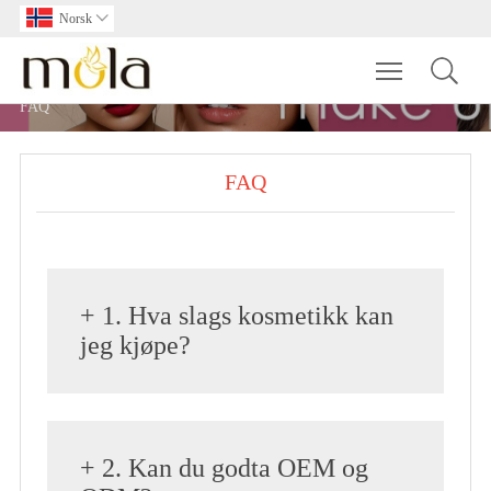
Norsk

Toggle main
FAQ
FAQ
+ 1. Hva slags kosmetikk kan
jeg kjøpe?
+ 2. Kan du godta OEM og