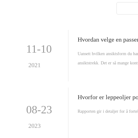
Hvordan velge en passe
11-10
Uansett hvilken ansiktsform du har
ansiktstrekk. Det er så mange kont
2021
spesifikke hudtone ? Her er noen t
Hvorfor er leppeoljer p
08-23
Rapporten gir i detaljer for å forte
2023