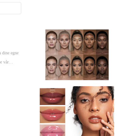
a dine egne
or vår