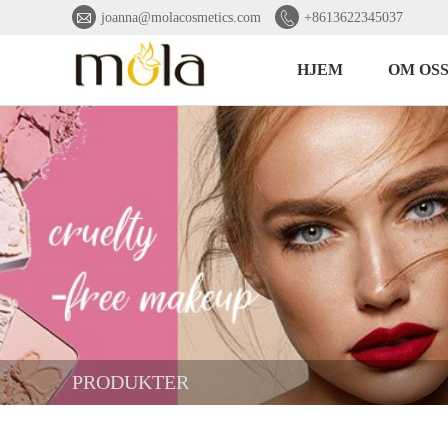


joanna@molacosmetics.com
+8613622345037
HJEM
OM OS
PRODUKTER