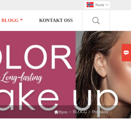
Norsk

BLOGG
KONTAKT OSS


>
BLOGG
>
Produkter
Hjem