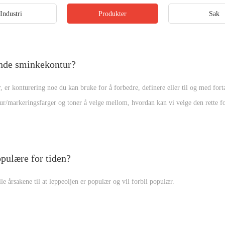
Industri
Produkter
Sak
nde sminkekontur?
, er konturering noe du kan bruke for å forbedre, definere eller til og med fort
ur/markeringsfarger og toner å velge mellom, hvordan kan vi velge den rette f
ips for å få kontursminke riktig.
opulære for tiden?
lle årsakene til at leppeoljen er populær og vil forbli populær.