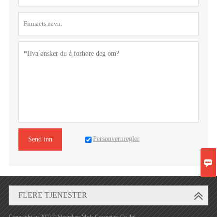
Personvernregler
Send inn

FLERE TJENESTER