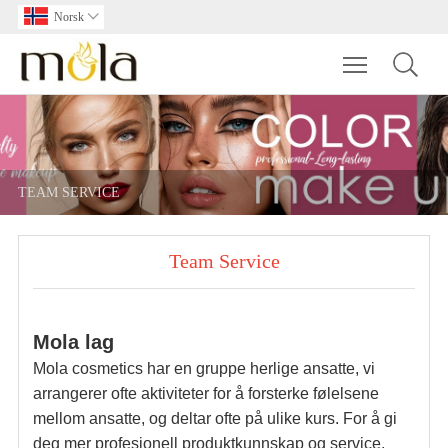
Norsk

Toggle main m
TEAM SERVICE
Team Service
Mola lag
Mola cosmetics har en gruppe herlige ansatte, vi
arrangerer ofte aktiviteter for å forsterke følelsene
mellom ansatte, og deltar ofte på ulike kurs. For å gi
deg mer profesjonell produktkunnskap og service.