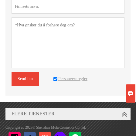
Personvernregler
Send inn

FLERE TJENESTER
Copyright av 2023© Shenzhen Mola Cosmetics Co, ltd.