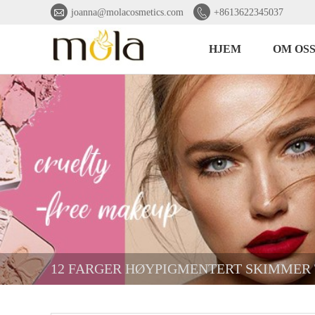


joanna@molacosmetics.com
+8613622345037
HJEM
OM OS
12 FARGER HØYPIGMENTERT SKIMMER 