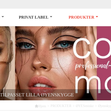
S
PRIVAT LABEL
PRODUKTER
TILPASSET LILLA ØYENSKYGGE

>
PRODUKTER
>
ØYESminke
>
Øyensky
Hjem