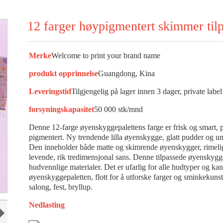
12 farger høypigmentert skimmer tilp
Merke
Welcome to print your brand name
produkt opprinnelse
Guangdong, Kina
Leveringstid
Tilgjengelig på lager innen 3 dager, private labe
forsyningskapasitet
50 000 stk/mnd
Denne 12-farge øyenskyggepalettens farge er frisk og smart, p
pigmentert. Ny trendende lilla øyenskygge, glatt pudder og uni
Den inneholder både matte og skimrende øyenskygger, rimeli
levende, rik tredimensjonal sans. Denne tilpassede øyenskyggep
hudvennlige materialer. Det er ufarlig for alle hudtyper og ka
øyenskyggepaletten, flott for å utforske farger og sminkekunst.
salong, fest, bryllup.
Nedlasting