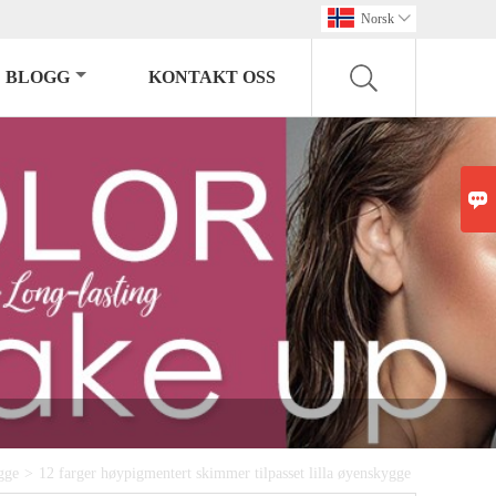
Norsk

BLOGG
KONTAKT OSS

gge
>
12 farger høypigmentert skimmer tilpasset lilla øyenskygge