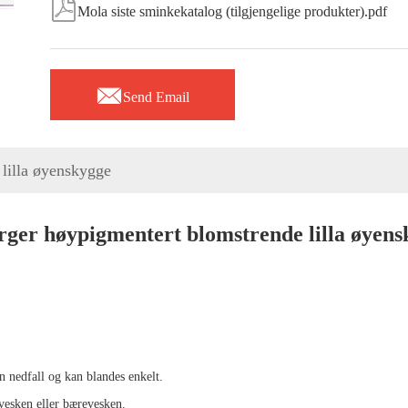

Mola siste sminkekatalog (tilgjengelige produkter).pdf

Send Email
 lilla øyenskygge
rger høypigmentert blomstrende lilla øyen
n nedfall og kan blandes enkelt
.
 vesken eller bærevesken.