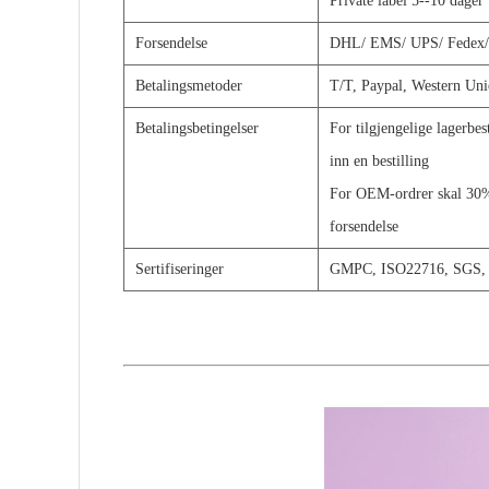
Private label 5--10 dager
Forsendelse
DHL/
EMS/
UPS/
Fedex/
Betalingsmetoder
T/T, Paypal,
Western Uni
Betalingsbetingelser
For tilgjengelige lagerbest
inn en bestilling
For OEM-ordrer skal 30% 
forsendelse
Sertifiseringer
GMPC, ISO22716, SGS