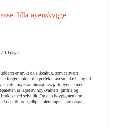
asset lilla øyenskygge
l 7-10 dager
udderet er mykt og silkeaktig, som er svært
ke farger, holder din perfekte øyesminke i lang tid.
g smarte fargekombinasjoner, gjør øynene mer
aletten er laget av høykvalitets, giftfrie og
n brukes med selvtillit. Og den høypigmenterte
 Passer til forskjellige anledninger, som casual,