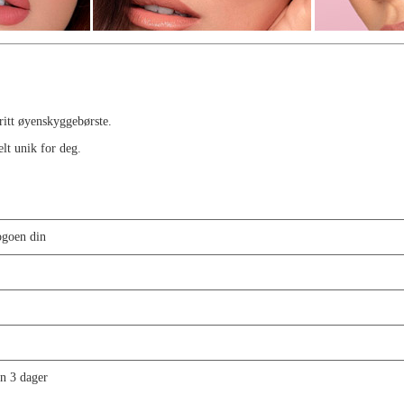
ritt øyenskyggebørste.
lt unik for deg.
ogoen din
en 3 dager