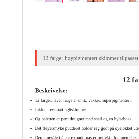
12 farger høypigmentert skimmer tilpasset
12 fa
Beskrivelse:
12 farger,
Hver farge er unik, vakker, superpigmentert.
Inkluderer
6
matt og
6
skimmer
.
Og paletten er pent designet med speil og en hylseboks.
Det fløyelsmyke pudderet holder seg godt på øyelokket ute
Den
er
også
lett å bære rundt, passer perfekt i lommen eller